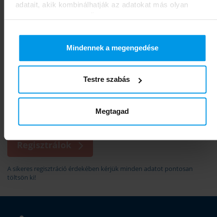
adatait, akik kombinálhatják az adatokat más olyan
adatokkal, amelyeket Ön adott meg számukra vagy az
Ön által használt más szolgáltatásokból gyűjtöttek.
A jelen regisztrációs adatok kitöltésével kijelentem, hogy az
Mindennek a megengedése
Adatkezelési Tájékoztató
tartalmát a regisztráció előtt
megismertem, az abban foglaltakat tudomásul veszem és
önkéntesen hozzájárulok ahhoz, hogy a regisztráció során
megadott személyes adataimat a KRIO Intézet Zrt. az
Testre szabás
Adatkezelési Tájékoztatóban
megadott feltételek szerint kezelje.
Kijelentem, hogy az általam megadott adatok valósak, azok
megadására jogosult vagyok.
Megtagad
Feliratkozom a Hírlevélre
Regisztrálok
A sikeres regisztráció érdekében kérjük minden adatot pontosan
töltsön ki!