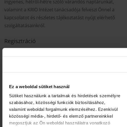
ingyenes, hétről-hétre szóló várandós naptárunkat,
valamint a KRIO Intézet tanácsadója felveszi Önnel a
kapcsolatot és részletes tájékoztatást nyújt elérhető
szolgáltatásainkról.
Regisztráció
Ez a weboldal sütiket használ
Sütiket használunk a tartalmak és hirdetések személyre
szabásához, közösségi funkciók biztosításához,
valamint weboldal forgalmunk elemzéséhez. Ezenkívül
közösségi média-, hirdető- és elemző partnereinkkel
megosztjuk az Ön weboldal használatra vonatkozó