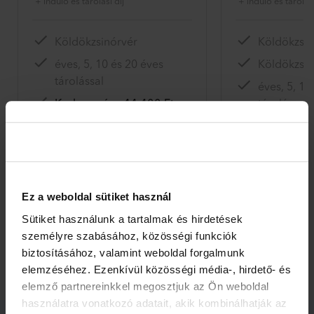
+ induló és tárolási díj
+ induló és tárolási
Köldökzsinórvér
Köldökzsin
éves, 5, 10 és 20 éves
Köldökzsin
tárolással
éves, 5, 10
Kedvezmény 44 400 Ft
tárolással
Akciós alapdíj 142 000 Ft
Kedvezmén
Akciós ala
Ez a weboldal sütiket használ
Sütiket használunk a tartalmak és hirdetések
Érdekel
Érd
személyre szabásához, közösségi funkciók
biztosításához, valamint weboldal forgalmunk
elemzéséhez. Ezenkívül közösségi média-, hirdető- és
elemző partnereinkkel megosztjuk az Ön weboldal
használatra vonatkozó adatait, akik kombinálhatják az