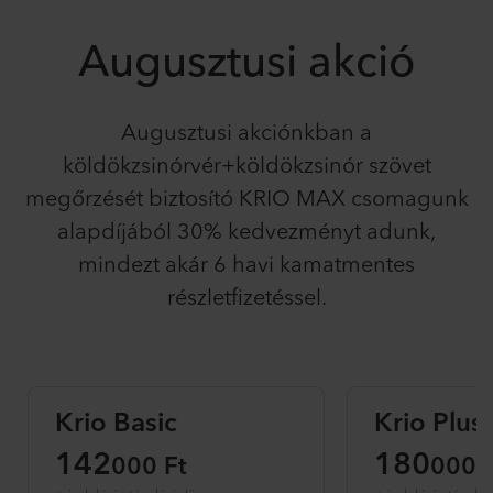
Augusztusi akció
Augusztusi akciónkban a
köldökzsinórvér+köldökzsinór szövet
megőrzését biztosító KRIO MAX csomagunk
alapdíjából 30% kedvezményt adunk,
mindezt akár 6 havi kamatmentes
részletfizetéssel.
Krio Basic
Krio Plus
142
180
000 Ft
000 